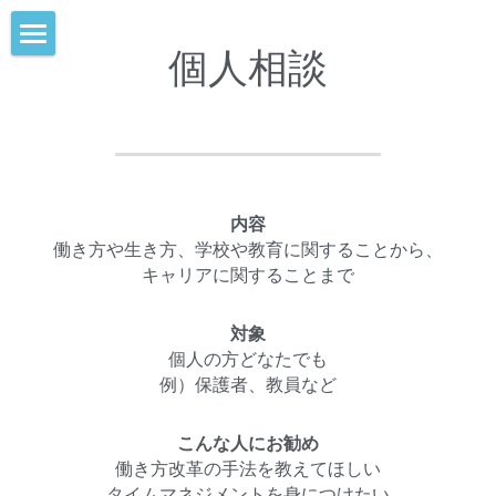
個人相談
HOME
ABOUT
SERVICE一例
内容
実績
地域保護者との協働
働き方や生き方、学校や教育に関することから、
キャリアに関することまで
個人相談
CONTACT
対象
検索
個人の方どなたでも
例）保護者、教員など
日本語
日本語
こんな人にお勧め
働き方改革の手法を教えてほしい
English
タイムマネジメントを身につけたい