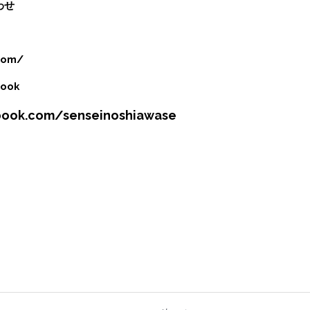
わせ
com/
ook
book.com/senseinoshiawase