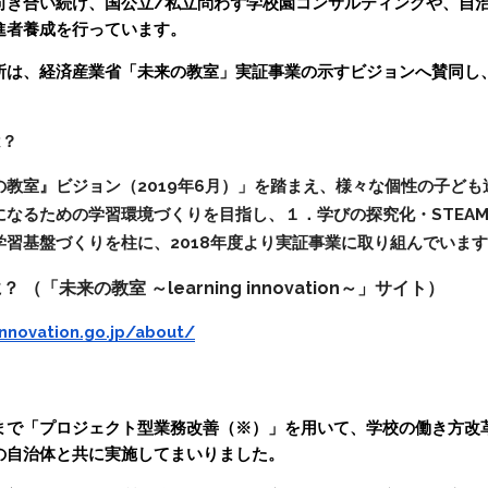
向き合い続け、国公立/私立問わず学校園コンサルティングや、自
進者養成を行っています。
所は、経済産業省「未来の教室」実証事業の示すビジョンへ賛同し
は？
教室』ビジョン（2019年6月）」を踏まえ、様々な個性の子ど
になるための学習環境づくりを目指し、１．学びの探究化・STEA
習基盤づくりを柱に、2018年度より実証事業に取り組んでいま
「未来の教室 ～learning innovation～」サイト）
innovation.go.jp/about/
まで「プロジェクト型業務改善（※）」を用いて、学校の働き方改
の自治体と共に実施してまいりました。