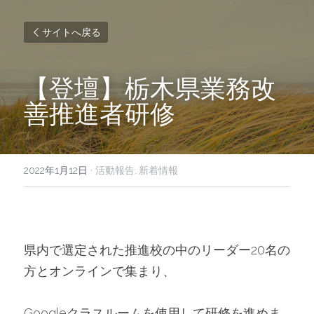
サイトへ戻る
【登壇】栃木県業務改
善推進者研修
2022年1月12日
·
活動報告,
新着情報
県内で選定された推進校の中のリーダー20名の
方とオンラインで集まり、
Googleクラスルームを使用して研修を進めま